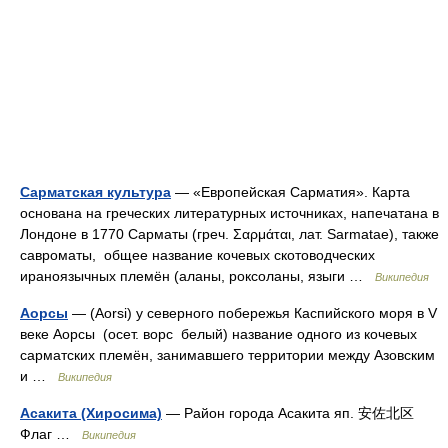
Сарматская культура
— «Европейская Сарматия». Карта
основана на греческих литературных источниках, напечатана в
Лондоне в 1770 Сарматы (греч. Σαρμάται, лат. Sarmatae), также
савроматы, общее название кочевых скотоводческих
ираноязычных племён (аланы, роксоланы, языги …
Википедия
Аорсы
— (Aorsi) у северного побережья Каспийского моря в V
веке Аорсы (осет. ворс белый) название одного из кочевых
сарматских племён, занимавшего территории между Азовским
и …
Википедия
Асакита (Хиросима)
— Район города Асакита яп. 安佐北区
Флаг …
Википедия