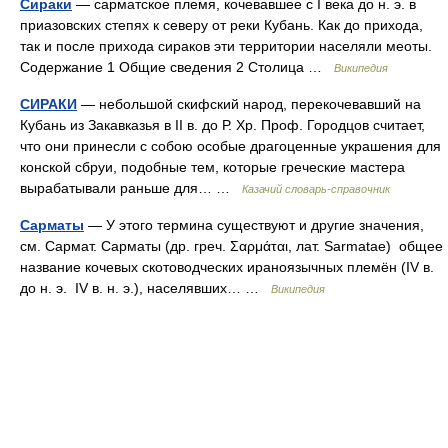
Сираки
— сарматское племя, кочевавшее с I века до н. э. в
приазовских степях к северу от реки Кубань. Как до прихода,
так и после прихода сираков эти территории населяли меоты.
Содержание 1 Общие сведения 2 Столица …
Википедия
СИРАКИ
— небольшой скифский народ, перекочевавший на
Кубань из Закавказья в II в. до Р. Хр. Проф. Городцов считает,
что они принесли с собою особые драгоценные украшения для
конской сбруи, подобные тем, которые греческие мастера
вырабатывали раньше для… …
Казачий словарь-справочник
Сарматы
— У этого термина существуют и другие значения,
см. Сармат. Сарматы (др. греч. Σαρμάται, лат. Sarmatae) общее
название кочевых скотоводческих ираноязычных племён (IV в.
до н. э. IV в. н. э.), населявших… …
Википедия