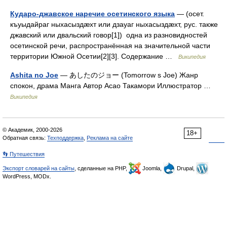
Кударо-джавское наречие осетинского языка
— (осет.
къуыдайраг ныхасыздæхт или дзауаг ныхасыздæхт, рус. также
джавский или двальский говор[1]) одна из разновидностей
осетинской речи, распространённая на значительной части
территории Южной Осетии[2][3]. Содержание …
Википедия
Ashita no Joe
— あしたのジョー (Tomorrow s Joe) Жанр
спокон, драма Манга Автор Асао Такамори Иллюстратор …
Википедия
© Академик, 2000-2026
18+
Обратная связь:
Техподдержка
,
Реклама на сайте
👣 Путешествия
Экспорт словарей на сайты
, сделанные на PHP,
Joomla,
Drupal,
WordPress, MODx.