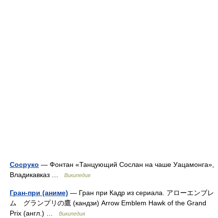
Сосруко
— Фонтан «Танцующий Сослан на чаше Уацамонга»,
Владикавказ …
Википедия
Гран-при (аниме)
— Гран при Кадр из сериала. アローエンブレ
ム グランプリの鷹 (кандзи) Arrow Emblem Hawk of the Grand
Prix (англ.) …
Википедия