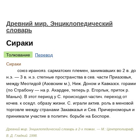
Древний мир. Энциклопедический
словарь
Сираки
Толкование
Перевод
Сираки
союз иранояз. сарматских племен, занимавших во 2 в. до
н.э. — 3 в. н.э. степные пространства в сев. части Приазовья,
между Меотидой (Азовским м.), Ниж. Доном и Кавказск. горами
(по Страбону — на р. Ахардее, теперь р. Егорлык, приток р.
Маныч). В этот период у С. происходил частич. переход от
кочев. к оседл. образу жизни. С. играли актив. роль в меновой
торговле между странами Закавказья и Сев. Причерноморья и
принимали участие в политич. борьбе на Боспоре.
Древний мир. Энциклопедический словарь в 2-х томах. — М.: Центрполиграф
.
В. Д. Гладкий
.
1998
.